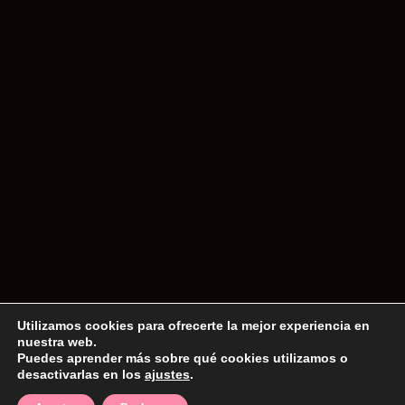
Cómo afecta la nutrición a la sonrisa
¿S
Está demostrado científicamente que
¿H
cómo nos alimentamos tiene una
repercusión directa en nuestra salud, pero
¿sabías que también influye en el
m
bienestar de tu boca? Una dieta saludable
re
y equilibrada
Utilizamos cookies para ofrecerte la mejor experiencia en
nuestra web.
Puedes aprender más sobre qué cookies utilizamos o
desactivarlas en los
ajustes
.
Hecho con
por
Marketing para dentistas
|
Aviso