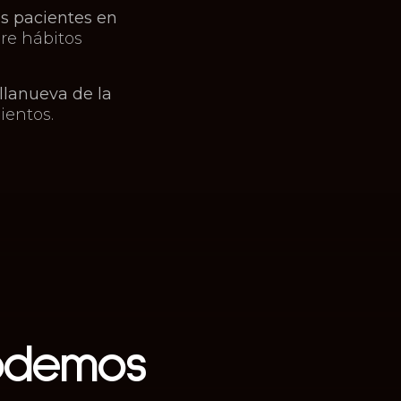
os pacientes en
re hábitos
llanueva de la
ientos.
odemos