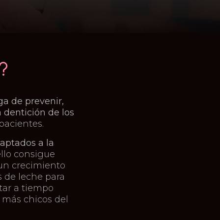
?
ga de prevenir,
a dentición de los
pacientes.
aptados a la
ello consigue
 un crecimiento
s de leche para
tar a tiempo
 más chicos del