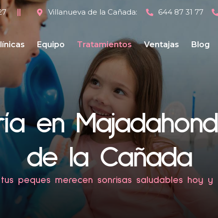
27
Villanueva de la Cañada:
644 87 31 77
línicas
Equipo
Tratamientos
Ventajas
Blog
ría en Majadahonda
de la Cañada
 tus peques merecen sonrisas saludables hoy y 