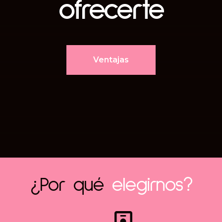
ofrecerte
Ventajas
¿Por qué
elegirnos?