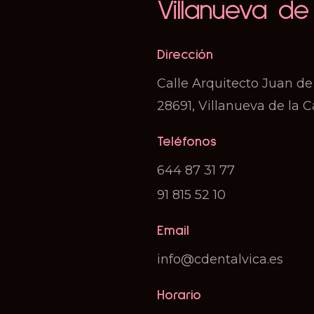
Villanueva d
Dirección
Calle Arquitecto Juan de
28691, Villanueva de la 
Teléfonos
644 87 31 77
91 815 52 10
Email
info@cdentalvica.es
Horario