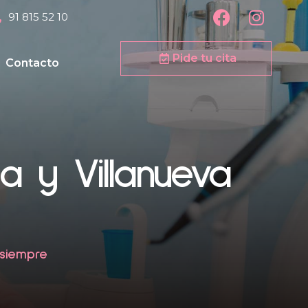
91 815 52 10
Pide tu cita
Contacto
 y Villanueva
siempre