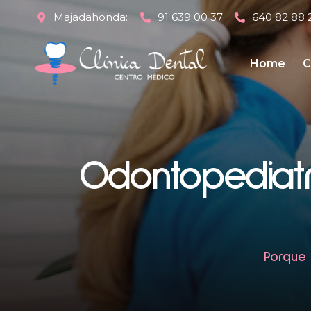
Majadahonda:
91 639 00 37
640 82 88 
Home
C
Odontopediat
Porque