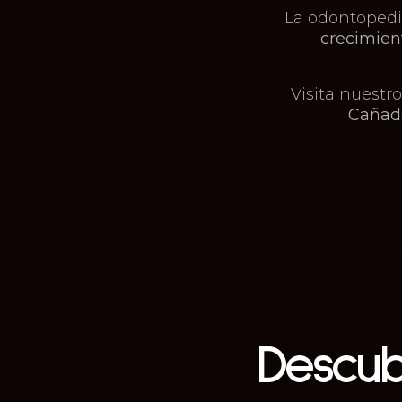
La odontopedi
crecimien
Visita nuestro
Caña
Descu