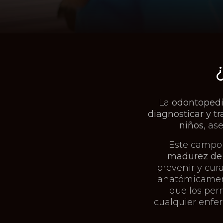
La
odontopedi
diagnosticar y tr
niños
, as
Este campo 
madurez de l
prevenir y cur
anatómicamente
que los per
cualquier enfe