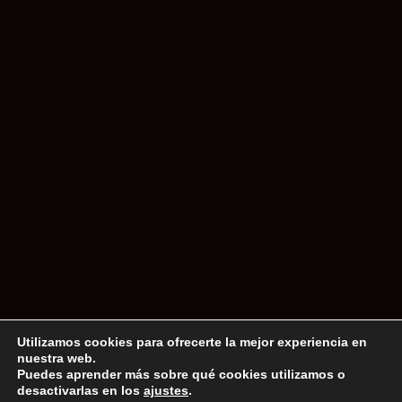
Cómo afecta la nutrición a la sonrisa
¿S
Está demostrado científicamente que
¿H
cómo nos alimentamos tiene una
repercusión directa en nuestra salud, pero
¿sabías que también influye en el
m
bienestar de tu boca? Una dieta saludable
re
y equilibrada
Utilizamos cookies para ofrecerte la mejor experiencia en
nuestra web.
Puedes aprender más sobre qué cookies utilizamos o
desactivarlas en los
ajustes
.