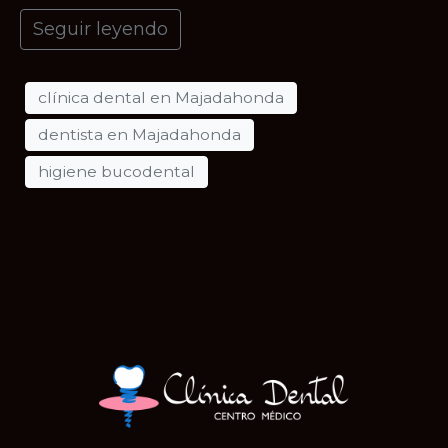
Seguir leyendo
clínica dental en Majadahonda
dentista en Majadahonda
higiene bucodental